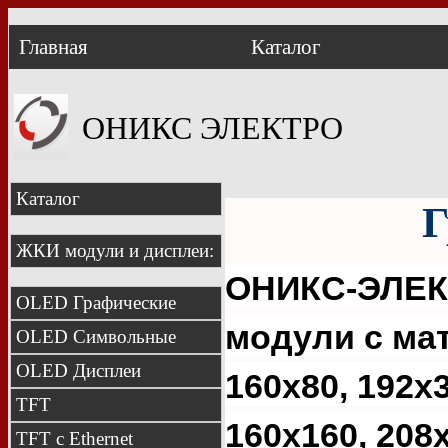
Главная
Каталог
ОНИКС ЭЛЕКТРО
Каталог
Г
ЖКИ модули и дисплеи:
ОНИКС-ЭЛЕКТ
OLED Графические
модули с мат
OLED Символьные
OLED Дисплеи
160x80, 192x3
TFT
160x160, 208
TFT с Ethernet