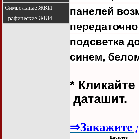
Символьные ЖКИ
панелей воз
Графические ЖКИ
передаточно
подсветка до
синем, белом
* Кликайте
даташит.
⇒Закажите д
Дисплей